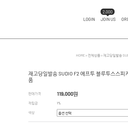
2,000
LOGIN
JOIN US
OR
HOME
>
전체상품
> 재고당일발송 SU
재고당일발송 SUDIO F2 에프투 블루투스스피
품
119,000원
판매가격
적립금
1%
색상