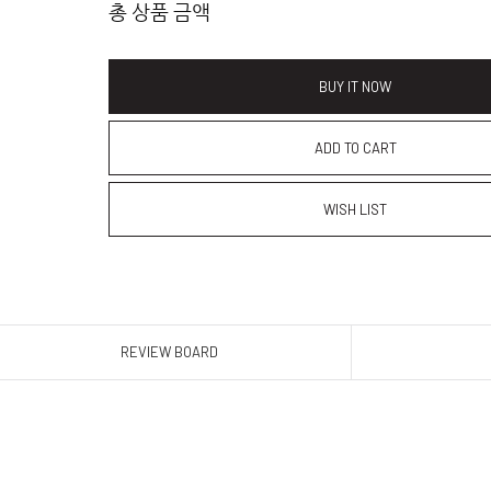
총 상품 금액
BUY IT NOW
ADD TO CART
WISH LIST
REVIEW BOARD