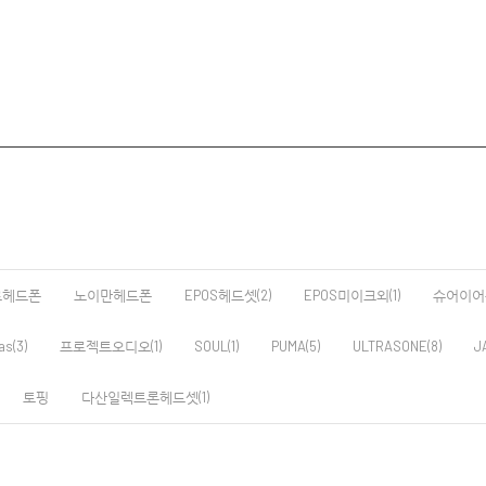
로헤드폰
노이만헤드폰
EPOS헤드셋(2)
EPOS미이크외(1)
슈어이어폰
as(3)
프로젝트오디오(1)
SOUL(1)
PUMA(5)
ULTRASONE(8)
J
토핑
다산일렉트론헤드셋(1)