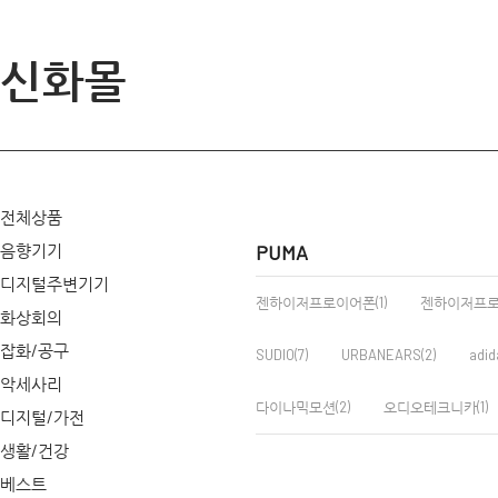
신화몰
전체상품
음향기기
PUMA
디지털주변기기
젠하이저프로이어폰(1)
젠하이저프
화상회의
잡화/공구
SUDIO(7)
URBANEARS(2)
adid
악세사리
다이나믹모션(2)
오디오테크니카(1)
디지털/가전
생활/건강
베스트