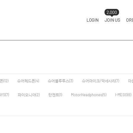
2,000
LOGIN
JOIN US
OR
(12)
슈어헤드폰(4)
슈어블루투스(3)
슈어마이크/악세사리(7)
마
AYS(7)
파이오니아(2)
탄젠트(1)
MotorHeadphones(5)
I-MEGO(6)