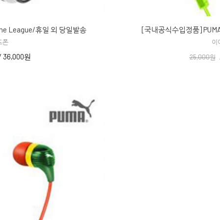
e League/휴일 외 당일발송
[국내공식수입정품] PUMA
드폰
이
/
36,000원
25,000원