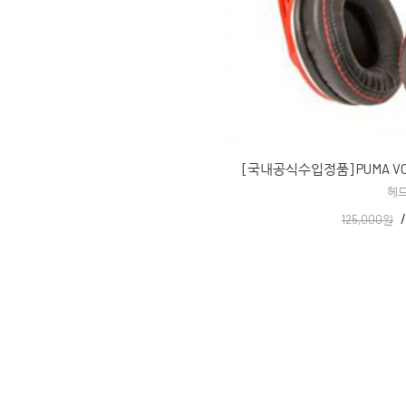
[국내공식수입정품] PUMA VO
헤
125,000원