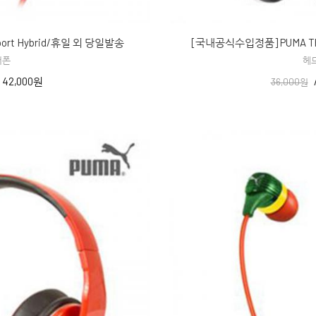
rt Hybrid/휴일 외 당일발송
[국내공식수입정품] PUMA Th
어폰
헤
/
42,000원
36,000원