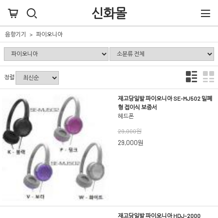
신화몰
음향기기
파이오니아
정렬
재고당일발 파이오니아 SE-MJ502 밀폐
형 접이식 보증서
헤드폰
29,000원
29,000원
재고당일발 파이오니아 HDJ-2000