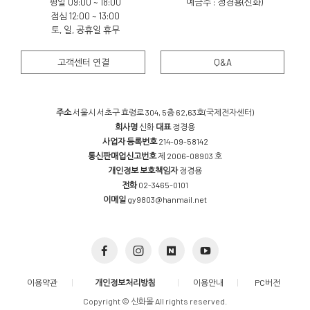
평일 09:00 ~ 18:00
예금주 : 정경용(신화)
점심 12:00 ~ 13:00
토, 일, 공휴일 휴무
고객센터 연결
Q&A
주소
서울시 서초구 효령로 304, 5층 62,63호(국제전자센터)
회사명
신화
대표
정경용
사업자 등록번호
214-09-58142
통신판매업신고번호
제 2006-08903 호
개인정보 보호책임자
정경용
전화
02-3465-0101
이메일
gy9803@hanmail.net
이용약관
개인정보처리방침
이용안내
PC버전
Copyright © 신화몰 All rights reserved.