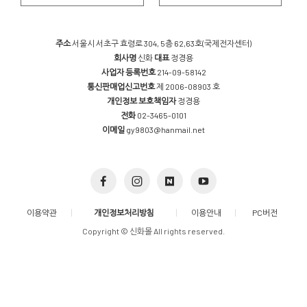
주소
서울시 서초구 효령로 304, 5층 62,63호(국제전자센터)
회사명
신화
대표
정경용
사업자 등록번호
214-09-58142
통신판매업신고번호
제 2006-08903 호
개인정보 보호책임자
정경용
전화
02-3465-0101
이메일
gy9803@hanmail.net
이용약관
개인정보처리방침
이용안내
PC버전
Copyright © 신화몰 All rights reserved.